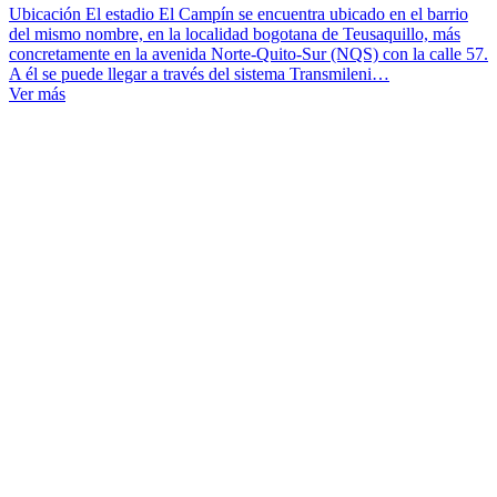
Ubicación El estadio El Campín se encuentra ubicado en el barrio
del mismo nombre, en la localidad bogotana de Teusaquillo, más
concretamente en la avenida Norte-Quito-Sur (NQS) con la calle 57.
A él se puede llegar a través del sistema Transmileni…
Ver más