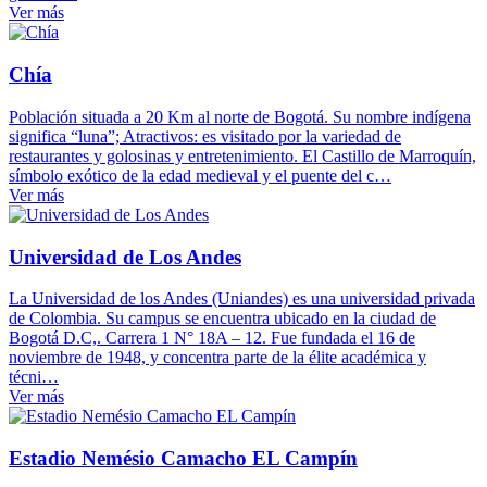
Ver más
Chía
Población situada a 20 Km al norte de Bogotá. Su nombre indígena
significa “luna”; Atractivos: es visitado por la variedad de
restaurantes y golosinas y entretenimiento. El Castillo de Marroquín,
símbolo exótico de la edad medieval y el puente del c…
Ver más
Universidad de Los Andes
La Universidad de los Andes (Uniandes) es una universidad privada
de Colombia. Su campus se encuentra ubicado en la ciudad de
Bogotá D.C,. Carrera 1 N° 18A – 12. Fue fundada el 16 de
noviembre de 1948, y concentra parte de la élite académica y
técni…
Ver más
Estadio Nemésio Camacho EL Campín