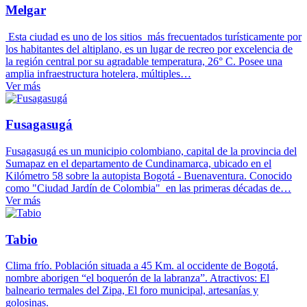
Melgar
Esta ciudad es uno de los sitios más frecuentados turísticamente por
los habitantes del altiplano, es un lugar de recreo por excelencia de
la región central por su agradable temperatura, 26° C. Posee una
amplia infraestructura hotelera, múltiples…
Ver más
Fusagasugá
Fusagasugá es un municipio colombiano, capital de la provincia del
Sumapaz en el departamento de Cundinamarca, ubicado en el
Kilómetro 58 sobre la autopista Bogotá - Buenaventura. Conocido
como "Ciudad Jardín de Colombia" en las primeras décadas de…
Ver más
Tabio
Clima frío. Población situada a 45 Km. al occidente de Bogotá,
nombre aborigen “el boquerón de la labranza”. Atractivos: El
balneario termales del Zipa, El foro municipal, artesanías y
golosinas.