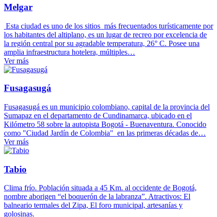
Melgar
Esta ciudad es uno de los sitios más frecuentados turísticamente por
los habitantes del altiplano, es un lugar de recreo por excelencia de
la región central por su agradable temperatura, 26° C. Posee una
amplia infraestructura hotelera, múltiples…
Ver más
Fusagasugá
Fusagasugá es un municipio colombiano, capital de la provincia del
Sumapaz en el departamento de Cundinamarca, ubicado en el
Kilómetro 58 sobre la autopista Bogotá - Buenaventura. Conocido
como "Ciudad Jardín de Colombia" en las primeras décadas de…
Ver más
Tabio
Clima frío. Población situada a 45 Km. al occidente de Bogotá,
nombre aborigen “el boquerón de la labranza”. Atractivos: El
balneario termales del Zipa, El foro municipal, artesanías y
golosinas.