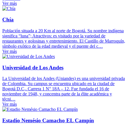
Ver más
Chía
Población situada a 20 Km al norte de Bogotá. Su nombre indígena
significa “luna”; Atractivos: es visitado por la variedad de
restaurantes y golosinas y entretenimiento. El Castillo de Marroquín,
símbolo exótico de la edad medieval y el puente del c…
Ver más
Universidad de Los Andes
La Universidad de los Andes (Uniandes) es una universidad privada
de Colombia. Su campus se encuentra ubicado en la ciudad de
Bogotá D.C,. Carrera 1 N° 18A – 12. Fue fundada el 16 de
noviembre de 1948, y concentra parte de la élite académica y
técni…
Ver más
Estadio Nemésio Camacho EL Campín