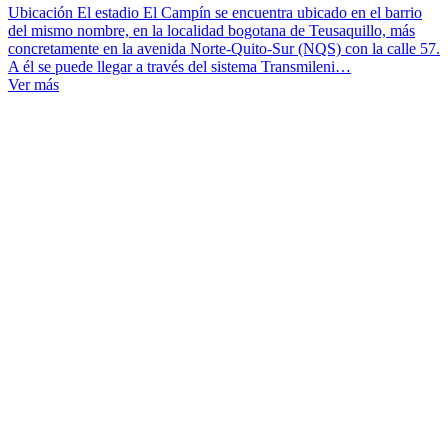
Ubicación El estadio El Campín se encuentra ubicado en el barrio
del mismo nombre, en la localidad bogotana de Teusaquillo, más
concretamente en la avenida Norte-Quito-Sur (NQS) con la calle 57.
A él se puede llegar a través del sistema Transmileni…
Ver más