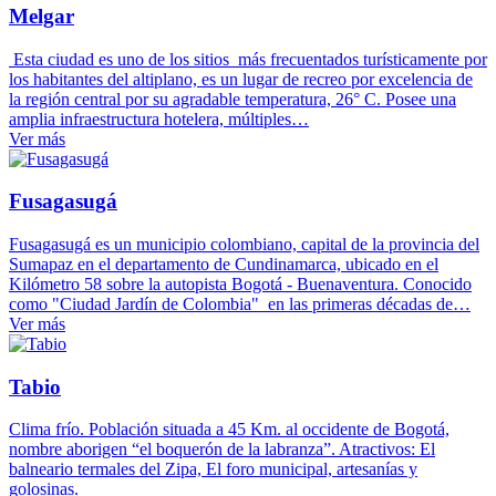
Melgar
Esta ciudad es uno de los sitios más frecuentados turísticamente por
los habitantes del altiplano, es un lugar de recreo por excelencia de
la región central por su agradable temperatura, 26° C. Posee una
amplia infraestructura hotelera, múltiples…
Ver más
Fusagasugá
Fusagasugá es un municipio colombiano, capital de la provincia del
Sumapaz en el departamento de Cundinamarca, ubicado en el
Kilómetro 58 sobre la autopista Bogotá - Buenaventura. Conocido
como "Ciudad Jardín de Colombia" en las primeras décadas de…
Ver más
Tabio
Clima frío. Población situada a 45 Km. al occidente de Bogotá,
nombre aborigen “el boquerón de la labranza”. Atractivos: El
balneario termales del Zipa, El foro municipal, artesanías y
golosinas.