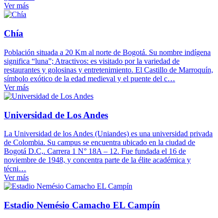
Ver más
Chía
Población situada a 20 Km al norte de Bogotá. Su nombre indígena
significa “luna”; Atractivos: es visitado por la variedad de
restaurantes y golosinas y entretenimiento. El Castillo de Marroquín,
símbolo exótico de la edad medieval y el puente del c…
Ver más
Universidad de Los Andes
La Universidad de los Andes (Uniandes) es una universidad privada
de Colombia. Su campus se encuentra ubicado en la ciudad de
Bogotá D.C,. Carrera 1 N° 18A – 12. Fue fundada el 16 de
noviembre de 1948, y concentra parte de la élite académica y
técni…
Ver más
Estadio Nemésio Camacho EL Campín