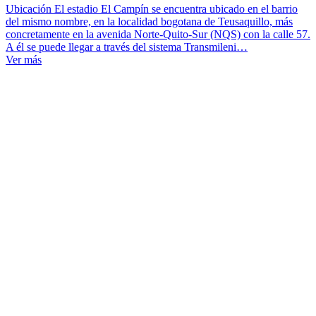
Ubicación El estadio El Campín se encuentra ubicado en el barrio
del mismo nombre, en la localidad bogotana de Teusaquillo, más
concretamente en la avenida Norte-Quito-Sur (NQS) con la calle 57.
A él se puede llegar a través del sistema Transmileni…
Ver más