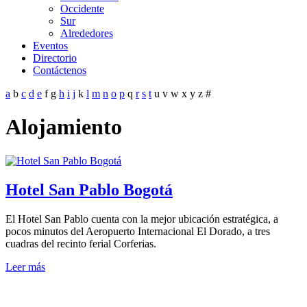
Occidente
Sur
Alrededores
Eventos
Directorio
Contáctenos
a
b
c
d
e
f
g
h
i
j
k
l
m
n
o
p
q
r
s
t
u
v
w
x
y
z
#
Alojamiento
Hotel San Pablo Bogotá
El Hotel San Pablo cuenta con la mejor ubicación estratégica, a
pocos minutos del Aeropuerto Internacional El Dorado, a tres
cuadras del recinto ferial Corferias.
Leer más