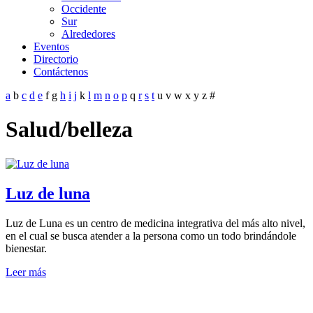
Occidente
Sur
Alrededores
Eventos
Directorio
Contáctenos
a
b
c
d
e
f
g
h
i
j
k
l
m
n
o
p
q
r
s
t
u
v
w
x
y
z
#
Salud/belleza
Luz de luna
Luz de Luna es un centro de medicina integrativa del más alto nivel,
en el cual se busca atender a la persona como un todo brindándole
bienestar.
Leer más