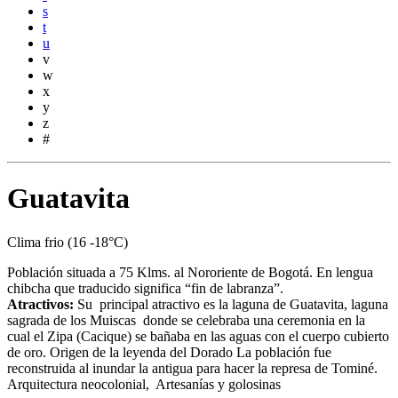
s
t
u
v
w
x
y
z
#
Guatavita
Clima frio (16 -18°C)
Población situada a 75 Klms. al Nororiente de Bogotá. En lengua
chibcha que traducido significa “fin de labranza”.
Atractivos:
Su principal atractivo es la laguna de Guatavita, laguna
sagrada de los Muiscas donde se celebraba una ceremonia en la
cual el Zipa (Cacique) se bañaba en las aguas con el cuerpo cubierto
de oro. Origen de la leyenda del Dorado La población fue
reconstruida al inundar la antigua para hacer la represa de Tominé.
Arquitectura neocolonial, Artesanías y golosinas