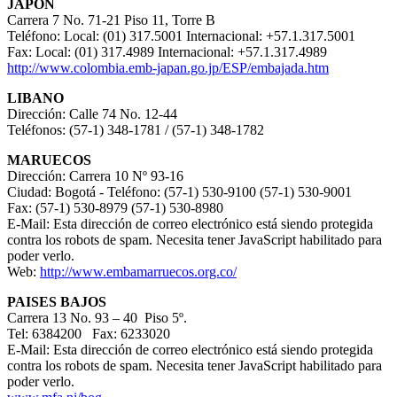
JAPÓN
Carrera 7 No. 71-21 Piso 11, Torre B
Teléfono: Local: (01) 317.5001 Internacional: +57.1.317.5001
Fax: Local: (01) 317.4989 Internacional: +57.1.317.4989
http://www.colombia.emb-japan.go.jp/ESP/embajada.htm
LIBANO
Dirección: Calle 74 No. 12-44
Teléfonos: (57-1) 348-1781 / (57-1) 348-1782
MARUECOS
Dirección: Carrera 10 Nº 93-16
Ciudad: Bogotá - Teléfono: (57-1) 530-9100 (57-1) 530-9001
Fax: (57-1) 530-8979 (57-1) 530-8980
E-Mail:
Esta dirección de correo electrónico está siendo protegida
contra los robots de spam. Necesita tener JavaScript habilitado para
poder verlo.
Web:
http://www.embamarruecos.org.co/
PAISES BAJOS
Carrera 13 No. 93 – 40 Piso 5º.
Tel: 6384200 Fax: 6233020
E-Mail:
Esta dirección de correo electrónico está siendo protegida
contra los robots de spam. Necesita tener JavaScript habilitado para
poder verlo.