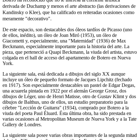
derivada de Duchamp y menos el arte abstracto (las derivaciones de
Kandinsky o Klee), que ha calificado en reiteradas ocasiones como
meramente "decorativo".
De este espacio, son destacables dos óleos tardíos de Picasso (uno
de ellos, inédito), un óleo de Joan Miró (1953), un óleo de
Giacometti y, especialmente, una "Maternidad" (1936) de Max
Beckmann, especialmente importante para la historia del arte. La
pieza, que perteneció a Quapi Beckmann, la viuda del artista, estuvo
colgada en el hall de acceso del apartamento de Botero en Nueva
York.
La siguiente sala, está dedicada a dibujos del siglo XX aunque
incluye un óleo de pequeño formato de Jacques Lipchitz (fechado
en 1917). Son especialmente destacables un pastel de Edgar Degas,
una acuarela pintada en 1922 por el alemán George Grosz, dos
dibujos de Léger, uno de Henri Matisse, otro de Gustav Klimt y dos
dibujos de Balthus, uno de ellos, un estudio preparatorio para la
célebre "Lección de Guitarra" (1934), comprado por Botero a la
viuda del poeta Paul Éluard. Ésta última obra, ha sido prestada en
varias ocasiones al Metropolitan Museum de Nueva York y a la Tate
Gallery de Londres.
La siguiente sala posee varias obras importantes de la segunda mitad