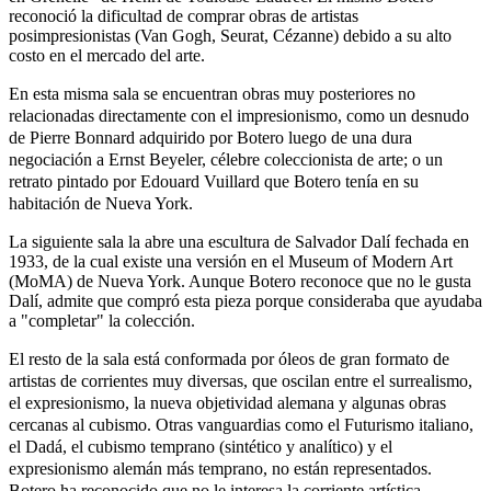
reconoció la dificultad de comprar obras de artistas
posimpresionistas (Van Gogh, Seurat, Cézanne) debido a su alto
costo en el mercado del arte.
En esta misma sala se encuentran obras muy posteriores no
relacionadas directamente con el impresionismo, como un desnudo
de Pierre Bonnard adquirido por Botero luego de una dura
negociación a Ernst Beyeler, célebre coleccionista de arte; o un
retrato pintado por Edouard Vuillard que Botero tenía en su
habitación de Nueva York.
La siguiente sala la abre una escultura de Salvador Dalí fechada en
1933, de la cual existe una versión en el Museum of Modern Art
(MoMA) de Nueva York. Aunque Botero reconoce que no le gusta
Dalí, admite que compró esta pieza porque consideraba que ayudaba
a "completar" la colección.
El resto de la sala está conformada por óleos de gran formato de
artistas de corrientes muy diversas, que oscilan entre el surrealismo,
el expresionismo, la nueva objetividad alemana y algunas obras
cercanas al cubismo. Otras vanguardias como el Futurismo italiano,
el Dadá, el cubismo temprano (sintético y analítico) y el
expresionismo alemán más temprano, no están representados.
Botero ha reconocido que no le interesa la corriente artística