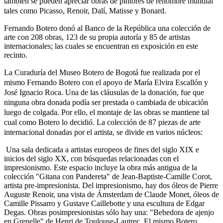
también se pueden apreciar obras de pintores de renombre mundial
tales como Picasso, Renoir, Dalí, Matisse y Bonard.
Fernando Botero donó al Banco de la República una colección de
arte con 208 obras, 123 de su propia autoría y 85 de artistas
internacionales; las cuales se encuentran en exposición en este
recinto.
La Curaduría del Museo Botero de Bogotá fue realizada por el
mismo Fernando Botero con el apoyo de María Elvira Escallón y
José Ignacio Roca. Una de las cláusulas de la donación, fue que
ninguna obra donada podía ser prestada o cambiada de ubicación
luego de colgada. Por ello, el montaje de las obras se mantiene tal
cual como Botero lo decidió. La colección de 87 piezas de arte
internacional donadas por el artista, se divide en varios núcleos:
Una sala dedicada a artistas europeos de fines del siglo XIX e
inicios del siglo XX, con búsquedas relacionadas con el
impresionismo. Este espacio incluye la obra más antigua de la
colección "Gitana con Pandereta" de Jean-Baptiste-Camille Corot,
artista pre-impresionista. Del impresionismo, hay dos óleos de Pierre
Auguste Renoir, una vista de Ámsterdam de Claude Monet, óleos de
Camille Pissarro y Gustave Caillebotte y una escultura de Edgar
Degas. Obras posimpresionistas sólo hay una: "Bebedora de ajenjo
en Grenelle" de Henri de Toulouse-Lautrec. El mismo Botero