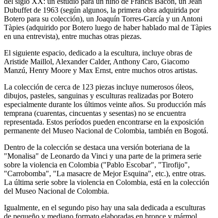
del siglo XX: un estudio para un niño de Francis Bacon, un Jean
Dubuffet de 1963 (según algunos, la primera obra adquirida por
Botero para su colección), un Joaquín Torres-García y un Antoni
Tàpies (adquirido por Botero luego de haber hablado mal de Tàpies
en una entrevista), entre muchas otras piezas.
El siguiente espacio, dedicado a la escultura, incluye obras de
Aristide Maillol, Alexander Calder, Anthony Caro, Giacomo
Manzú, Henry Moore y Max Ernst, entre muchos otros artistas.
La colección de cerca de 123 piezas incluye numerosos óleos,
dibujos, pasteles, sanguinas y esculturas realizadas por Botero
especialmente durante los últimos veinte años. Su producción más
temprana (cuarentas, cincuentas y sesentas) no se encuentra
representada. Estos períodos pueden encontrarse en la exposición
permanente del Museo Nacional de Colombia, también en Bogotá.
Dentro de la colección se destaca una versión boteriana de la
"Monalisa" de Leonardo da Vinci y una parte de la primera serie
sobre la violencia en Colombia ("Pablo Escobar", "Tirofijo",
"Carrobomba", "La masacre de Mejor Esquina", etc.), entre otras.
La última serie sobre la violencia en Colombia, está en la colección
del Museo Nacional de Colombia.
Igualmente, en el segundo piso hay una sala dedicada a esculturas
de pequeño y mediano formato elaboradas en bronce y mármol.