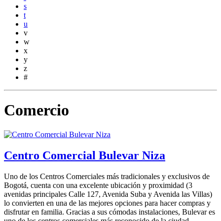
s
t
u
v
w
x
y
z
#
Comercio
Centro Comercial Bulevar Niza
Uno de los Centros Comerciales más tradicionales y exclusivos de
Bogotá, cuenta con una excelente ubicación y proximidad (3
avenidas principales Calle 127, Avenida Suba y Avenida las Villas)
lo convierten en una de las mejores opciones para hacer compras y
disfrutar en familia. Gracias a sus cómodas instalaciones, Bulevar es
uno de los centros comerciales más reconocido de la ciudad.