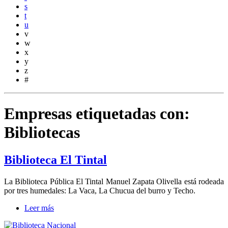
s
t
u
v
w
x
y
z
#
Empresas etiquetadas con:
Bibliotecas
Biblioteca El Tintal
La Biblioteca Pública El Tintal Manuel Zapata Olivella está rodeada
por tres humedales: La Vaca, La Chucua del burro y Techo.
Leer más