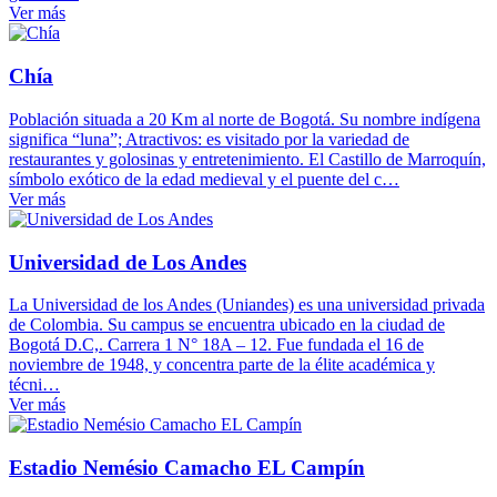
Ver más
Chía
Población situada a 20 Km al norte de Bogotá. Su nombre indígena
significa “luna”; Atractivos: es visitado por la variedad de
restaurantes y golosinas y entretenimiento. El Castillo de Marroquín,
símbolo exótico de la edad medieval y el puente del c…
Ver más
Universidad de Los Andes
La Universidad de los Andes (Uniandes) es una universidad privada
de Colombia. Su campus se encuentra ubicado en la ciudad de
Bogotá D.C,. Carrera 1 N° 18A – 12. Fue fundada el 16 de
noviembre de 1948, y concentra parte de la élite académica y
técni…
Ver más
Estadio Nemésio Camacho EL Campín