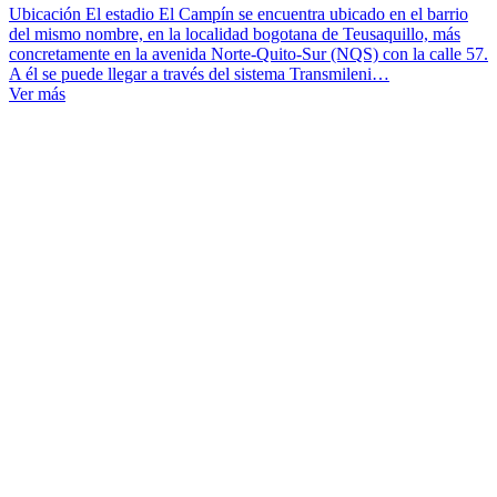
Ubicación El estadio El Campín se encuentra ubicado en el barrio
del mismo nombre, en la localidad bogotana de Teusaquillo, más
concretamente en la avenida Norte-Quito-Sur (NQS) con la calle 57.
A él se puede llegar a través del sistema Transmileni…
Ver más