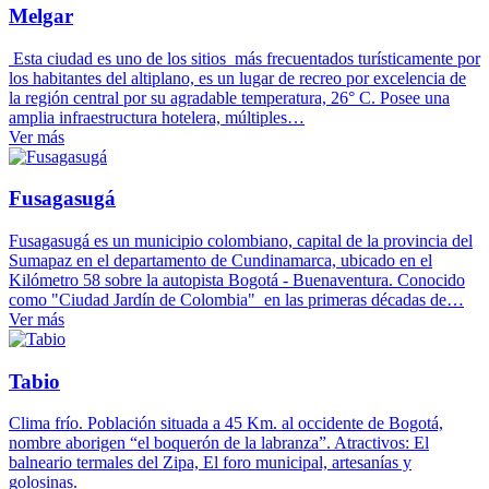
Melgar
Esta ciudad es uno de los sitios más frecuentados turísticamente por
los habitantes del altiplano, es un lugar de recreo por excelencia de
la región central por su agradable temperatura, 26° C. Posee una
amplia infraestructura hotelera, múltiples…
Ver más
Fusagasugá
Fusagasugá es un municipio colombiano, capital de la provincia del
Sumapaz en el departamento de Cundinamarca, ubicado en el
Kilómetro 58 sobre la autopista Bogotá - Buenaventura. Conocido
como "Ciudad Jardín de Colombia" en las primeras décadas de…
Ver más
Tabio
Clima frío. Población situada a 45 Km. al occidente de Bogotá,
nombre aborigen “el boquerón de la labranza”. Atractivos: El
balneario termales del Zipa, El foro municipal, artesanías y
golosinas.