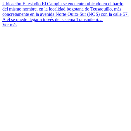
Ubicación El estadio El Campín se encuentra ubicado en el barrio
del mismo nombre, en la localidad bogotana de Teusaquillo, más
concretamente en la avenida Norte-Quito-Sur (NQS) con la calle 57.
A él se puede llegar a través del sistema Transmileni…
Ver más