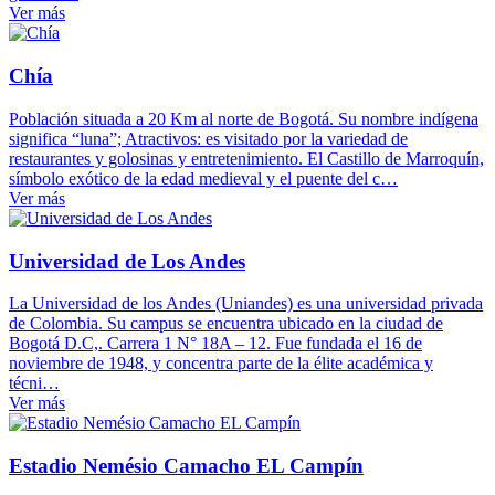
Ver más
Chía
Población situada a 20 Km al norte de Bogotá. Su nombre indígena
significa “luna”; Atractivos: es visitado por la variedad de
restaurantes y golosinas y entretenimiento. El Castillo de Marroquín,
símbolo exótico de la edad medieval y el puente del c…
Ver más
Universidad de Los Andes
La Universidad de los Andes (Uniandes) es una universidad privada
de Colombia. Su campus se encuentra ubicado en la ciudad de
Bogotá D.C,. Carrera 1 N° 18A – 12. Fue fundada el 16 de
noviembre de 1948, y concentra parte de la élite académica y
técni…
Ver más
Estadio Nemésio Camacho EL Campín