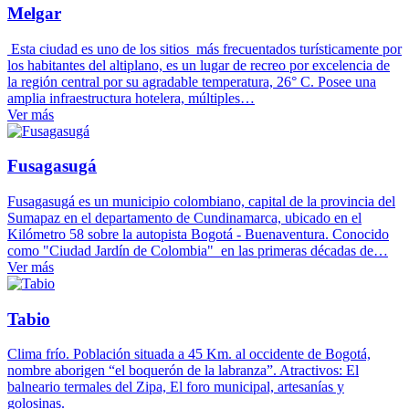
Melgar
Esta ciudad es uno de los sitios más frecuentados turísticamente por
los habitantes del altiplano, es un lugar de recreo por excelencia de
la región central por su agradable temperatura, 26° C. Posee una
amplia infraestructura hotelera, múltiples…
Ver más
Fusagasugá
Fusagasugá es un municipio colombiano, capital de la provincia del
Sumapaz en el departamento de Cundinamarca, ubicado en el
Kilómetro 58 sobre la autopista Bogotá - Buenaventura. Conocido
como "Ciudad Jardín de Colombia" en las primeras décadas de…
Ver más
Tabio
Clima frío. Población situada a 45 Km. al occidente de Bogotá,
nombre aborigen “el boquerón de la labranza”. Atractivos: El
balneario termales del Zipa, El foro municipal, artesanías y
golosinas.