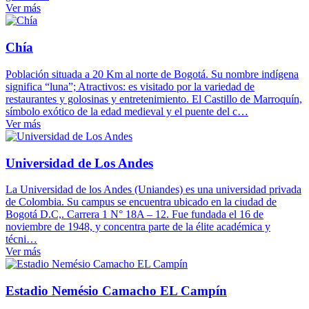
Ver más
Chía
Población situada a 20 Km al norte de Bogotá. Su nombre indígena
significa “luna”; Atractivos: es visitado por la variedad de
restaurantes y golosinas y entretenimiento. El Castillo de Marroquín,
símbolo exótico de la edad medieval y el puente del c…
Ver más
Universidad de Los Andes
La Universidad de los Andes (Uniandes) es una universidad privada
de Colombia. Su campus se encuentra ubicado en la ciudad de
Bogotá D.C,. Carrera 1 N° 18A – 12. Fue fundada el 16 de
noviembre de 1948, y concentra parte de la élite académica y
técni…
Ver más
Estadio Nemésio Camacho EL Campín