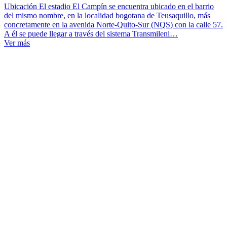
Ubicación El estadio El Campín se encuentra ubicado en el barrio
del mismo nombre, en la localidad bogotana de Teusaquillo, más
concretamente en la avenida Norte-Quito-Sur (NQS) con la calle 57.
A él se puede llegar a través del sistema Transmileni…
Ver más