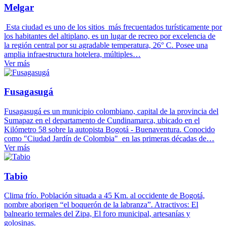
Melgar
Esta ciudad es uno de los sitios más frecuentados turísticamente por
los habitantes del altiplano, es un lugar de recreo por excelencia de
la región central por su agradable temperatura, 26° C. Posee una
amplia infraestructura hotelera, múltiples…
Ver más
Fusagasugá
Fusagasugá es un municipio colombiano, capital de la provincia del
Sumapaz en el departamento de Cundinamarca, ubicado en el
Kilómetro 58 sobre la autopista Bogotá - Buenaventura. Conocido
como "Ciudad Jardín de Colombia" en las primeras décadas de…
Ver más
Tabio
Clima frío. Población situada a 45 Km. al occidente de Bogotá,
nombre aborigen “el boquerón de la labranza”. Atractivos: El
balneario termales del Zipa, El foro municipal, artesanías y
golosinas.