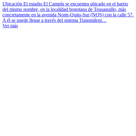
Ubicación El estadio El Campín se encuentra ubicado en el barrio
del mismo nombre, en la localidad bogotana de Teusaquillo, más
concretamente en la avenida Norte-Quito-Sur (NQS) con la calle 57.
A él se puede llegar a través del sistema Transmileni…
Ver más