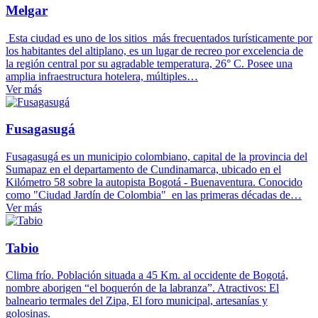
Melgar
Esta ciudad es uno de los sitios más frecuentados turísticamente por
los habitantes del altiplano, es un lugar de recreo por excelencia de
la región central por su agradable temperatura, 26° C. Posee una
amplia infraestructura hotelera, múltiples…
Ver más
Fusagasugá
Fusagasugá es un municipio colombiano, capital de la provincia del
Sumapaz en el departamento de Cundinamarca, ubicado en el
Kilómetro 58 sobre la autopista Bogotá - Buenaventura. Conocido
como "Ciudad Jardín de Colombia" en las primeras décadas de…
Ver más
Tabio
Clima frío. Población situada a 45 Km. al occidente de Bogotá,
nombre aborigen “el boquerón de la labranza”. Atractivos: El
balneario termales del Zipa, El foro municipal, artesanías y
golosinas.