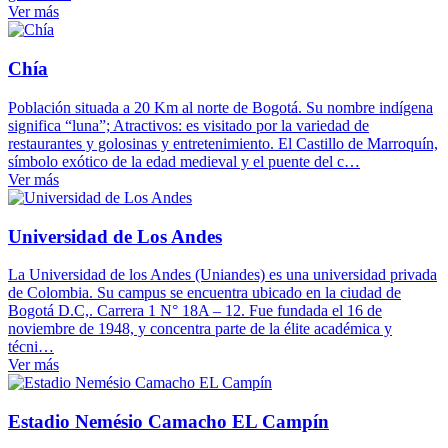
Ver más
Chía
Población situada a 20 Km al norte de Bogotá. Su nombre indígena
significa “luna”; Atractivos: es visitado por la variedad de
restaurantes y golosinas y entretenimiento. El Castillo de Marroquín,
símbolo exótico de la edad medieval y el puente del c…
Ver más
Universidad de Los Andes
La Universidad de los Andes (Uniandes) es una universidad privada
de Colombia. Su campus se encuentra ubicado en la ciudad de
Bogotá D.C,. Carrera 1 N° 18A – 12. Fue fundada el 16 de
noviembre de 1948, y concentra parte de la élite académica y
técni…
Ver más
Estadio Nemésio Camacho EL Campín