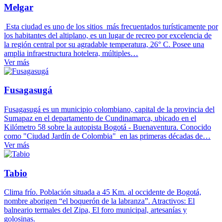
Melgar
Esta ciudad es uno de los sitios más frecuentados turísticamente por
los habitantes del altiplano, es un lugar de recreo por excelencia de
la región central por su agradable temperatura, 26° C. Posee una
amplia infraestructura hotelera, múltiples…
Ver más
Fusagasugá
Fusagasugá es un municipio colombiano, capital de la provincia del
Sumapaz en el departamento de Cundinamarca, ubicado en el
Kilómetro 58 sobre la autopista Bogotá - Buenaventura. Conocido
como "Ciudad Jardín de Colombia" en las primeras décadas de…
Ver más
Tabio
Clima frío. Población situada a 45 Km. al occidente de Bogotá,
nombre aborigen “el boquerón de la labranza”. Atractivos: El
balneario termales del Zipa, El foro municipal, artesanías y
golosinas.