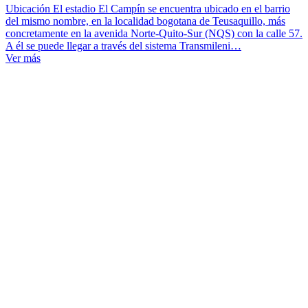
Ubicación El estadio El Campín se encuentra ubicado en el barrio
del mismo nombre, en la localidad bogotana de Teusaquillo, más
concretamente en la avenida Norte-Quito-Sur (NQS) con la calle 57.
A él se puede llegar a través del sistema Transmileni…
Ver más