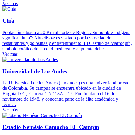
Ver más
Chía
Población situada a 20 Km al norte de Bogotá. Su nombre indígena
significa “luna”; Atractivos: es visitado por la variedad de
restaurantes y golosinas y entretenimiento. El Castillo de Marroquín,
símbolo exótico de la edad medieval y el puente del c…
Ver más
Universidad de Los Andes
La Universidad de los Andes (Uniandes) es una universidad privada
de Colombia. Su campus se encuentra ubicado en la ciudad de
Bogotá D.C,. Carrera 1 N° 18A – 12. Fue fundada el 16 de
noviembre de 1948, y concentra parte de la élite académica y
técni…
Ver más
Estadio Nemésio Camacho EL Campín