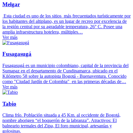
Melgar
Esta ciudad es uno de los sitios más frecuentados turísticamente por
los habitantes del altiplano, es un lugar de recreo por excelencia de
la región central por su agradable temperatura, 26° C. Posee una
amplia infraestructura hotelera, múltiples…
Ver más
Fusagasugá
Fusagasugá es un municipio colombiano, capital de la provincia del
Sumapaz en el departamento de Cundinamarca, ubicado en el
Kilómetro 58 sobre la autopista Bogotá - Buenaventura. Conocido
como "Ciudad Jardín de Colombia" en las primeras décadas de…
Ver más
Tabio
Clima frío. Población situada a 45 Km. al occidente de Bogotá,
nombre aborigen “el boquerón de la labranza”. Atractivos: El
balneario termales del Zipa, El foro municipal, artesanías y
golosinas.