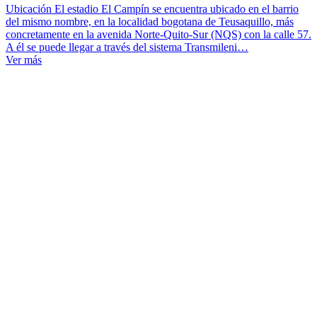
Ubicación El estadio El Campín se encuentra ubicado en el barrio
del mismo nombre, en la localidad bogotana de Teusaquillo, más
concretamente en la avenida Norte-Quito-Sur (NQS) con la calle 57.
A él se puede llegar a través del sistema Transmileni…
Ver más