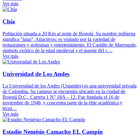
Ver más
Chía
Población situada a 20 Km al norte de Bogotá. Su nombre indígena
significa “luna”; Atractivos: es visitado por la variedad de
restaurantes y golosinas y entretenimiento. El Castillo de Marroquín,
símbolo exótico de la edad medieval y el puente del c…
Ver más
Universidad de Los Andes
La Universidad de los Andes (Uniandes) es una universidad privada
de Colombia. Su campus se encuentra ubicado en la ciudad de
Bogotá D.C,. Carrera 1 N° 18A – 12. Fue fundada el 16 de
noviembre de 1948, y concentra parte de la élite académica y
técni…
Ver más
Estadio Nemésio Camacho EL Campín