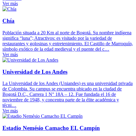
Ver más
Chía
Población situada a 20 Km al norte de Bogotá. Su nombre indígena
significa “luna”; Atractivos: es visitado por la variedad de
restaurantes y golosinas y entretenimiento. El Castillo de Marroquín,
símbolo exótico de la edad medieval y el puente del c…
Ver más
Universidad de Los Andes
La Universidad de los Andes (Uniandes) es una universidad privada
de Colombia. Su campus se encuentra ubicado en la ciudad de
Bogotá D.C,. Carrera 1 N° 18A – 12. Fue fundada el 16 de
noviembre de 1948, y concentra parte de la élite académica y
técni…
Ver más
Estadio Nemésio Camacho EL Campín