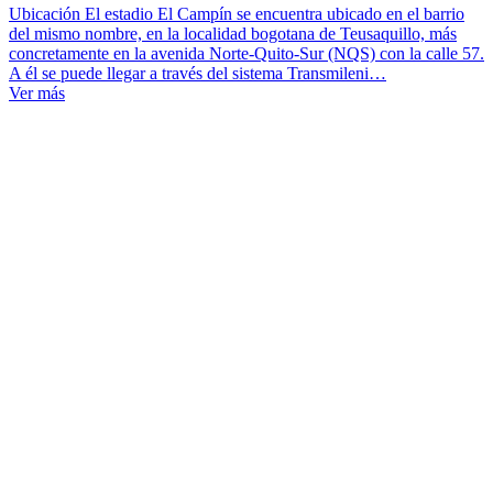
Ubicación El estadio El Campín se encuentra ubicado en el barrio
del mismo nombre, en la localidad bogotana de Teusaquillo, más
concretamente en la avenida Norte-Quito-Sur (NQS) con la calle 57.
A él se puede llegar a través del sistema Transmileni…
Ver más