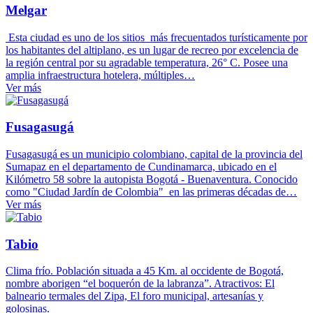
Melgar
Esta ciudad es uno de los sitios más frecuentados turísticamente por
los habitantes del altiplano, es un lugar de recreo por excelencia de
la región central por su agradable temperatura, 26° C. Posee una
amplia infraestructura hotelera, múltiples…
Ver más
Fusagasugá
Fusagasugá es un municipio colombiano, capital de la provincia del
Sumapaz en el departamento de Cundinamarca, ubicado en el
Kilómetro 58 sobre la autopista Bogotá - Buenaventura. Conocido
como "Ciudad Jardín de Colombia" en las primeras décadas de…
Ver más
Tabio
Clima frío. Población situada a 45 Km. al occidente de Bogotá,
nombre aborigen “el boquerón de la labranza”. Atractivos: El
balneario termales del Zipa, El foro municipal, artesanías y
golosinas.