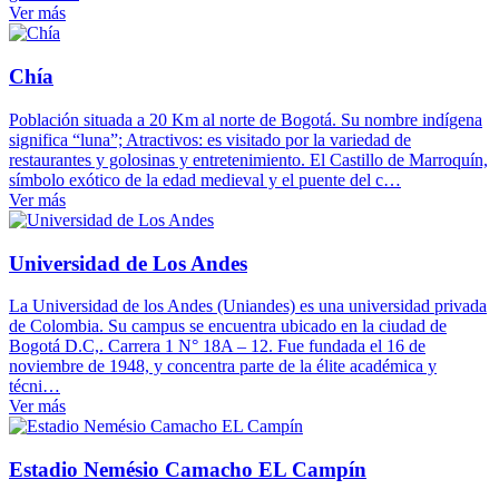
Ver más
Chía
Población situada a 20 Km al norte de Bogotá. Su nombre indígena
significa “luna”; Atractivos: es visitado por la variedad de
restaurantes y golosinas y entretenimiento. El Castillo de Marroquín,
símbolo exótico de la edad medieval y el puente del c…
Ver más
Universidad de Los Andes
La Universidad de los Andes (Uniandes) es una universidad privada
de Colombia. Su campus se encuentra ubicado en la ciudad de
Bogotá D.C,. Carrera 1 N° 18A – 12. Fue fundada el 16 de
noviembre de 1948, y concentra parte de la élite académica y
técni…
Ver más
Estadio Nemésio Camacho EL Campín