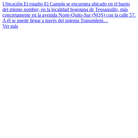
Ubicación El estadio El Campín se encuentra ubicado en el barrio
del mismo nombre, en la localidad bogotana de Teusaquillo, más
concretamente en la avenida Norte-Quito-Sur (NQS) con la calle 57.
A él se puede llegar a través del sistema Transmileni…
Ver más