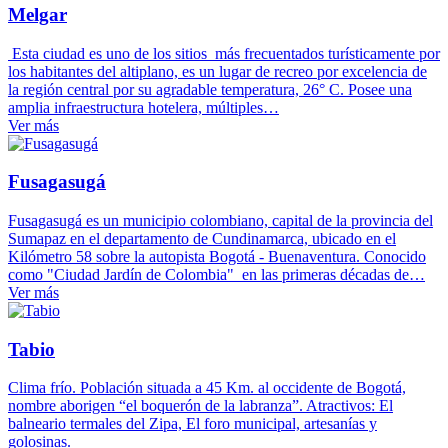
Melgar
Esta ciudad es uno de los sitios más frecuentados turísticamente por
los habitantes del altiplano, es un lugar de recreo por excelencia de
la región central por su agradable temperatura, 26° C. Posee una
amplia infraestructura hotelera, múltiples…
Ver más
Fusagasugá
Fusagasugá es un municipio colombiano, capital de la provincia del
Sumapaz en el departamento de Cundinamarca, ubicado en el
Kilómetro 58 sobre la autopista Bogotá - Buenaventura. Conocido
como "Ciudad Jardín de Colombia" en las primeras décadas de…
Ver más
Tabio
Clima frío. Población situada a 45 Km. al occidente de Bogotá,
nombre aborigen “el boquerón de la labranza”. Atractivos: El
balneario termales del Zipa, El foro municipal, artesanías y
golosinas.